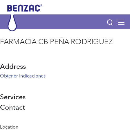
Skip to main content
Tog
navi
Main navigation
FARMACIA CB PEÑA RODRIGUEZ
Main navigation
Productos
Address
POR QUÉ BENZAC Y BENZACARE
Obtener indicaciones
¿Qué es el acné?
Services
Contact
Página de inicio
Info menu
Location