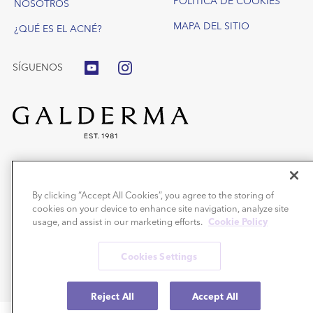
POLÍTICA DE COOKIES
NOSOTROS
MAPA DEL SITIO
¿QUÉ ES EL ACNÉ?
SÍGUENOS
®
Benzac
Gel o Wash gel: Medicamentos no sujetos a prescripción médica
para el tratamiento del acné con peróxido de benzoílo. Aplicar una o dos
By clicking “Accept All Cookies”, you agree to the storing of
veces al día, según tolerancia.
cookies on your device to enhance site navigation, analyze site
Precauciones: Puede decolorar el cabello y tejidos. Leer el prospecto. En
caso de duda o persistencia de los síntomas consultar a un
usage, and assist in our marketing efforts.
Cookie Policy
médico/farmacéutico.
®
Benzacare
son productos cosméticos.
Cookies Settings
®
Benzac
y Benzacare® son unas marcas registradas de Galderma S.A.
Copyright © 2019 Galderma S.A © 2026 Todos los derechos reservados.
Reject All
Accept All