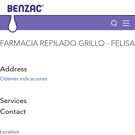
Skip to main content
Tog
navi
Main navigation
FARMACIA REPILADO GRILLO - FELISA
Main navigation
Productos
Address
POR QUÉ BENZAC Y BENZACARE
Obtener indicaciones
¿Qué es el acné?
Services
Contact
Página de inicio
Info menu
Location