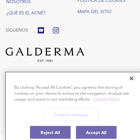
POLÍTICA DE COOKIES
NOSOTROS
MAPA DEL SITIO
¿QUÉ ES EL ACNÉ?
SÍGUENOS
®
Benzac
Gel o Wash gel: Medicamentos no sujetos a prescripción médica
para el tratamiento del acné con peróxido de benzoílo. Aplicar una o dos
By clicking “Accept All Cookies”, you agree to the storing of
veces al día, según tolerancia.
cookies on your device to enhance site navigation, analyze site
Precauciones: Puede decolorar el cabello y tejidos. Leer el prospecto. En
caso de duda o persistencia de los síntomas consultar a un
usage, and assist in our marketing efforts.
Cookie Policy
médico/farmacéutico.
®
Benzacare
son productos cosméticos.
Cookies Settings
®
Benzac
y Benzacare® son unas marcas registradas de Galderma S.A.
Copyright © 2019 Galderma S.A © 2026 Todos los derechos reservados.
Reject All
Accept All