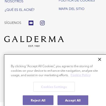
POLÍTICA DE COOKIES
NOSOTROS
MAPA DEL SITIO
¿QUÉ ES EL ACNÉ?
SÍGUENOS
®
Benzac
Gel o Wash gel: Medicamentos no sujetos a prescripción médica
para el tratamiento del acné con peróxido de benzoílo. Aplicar una o dos
By clicking “Accept All Cookies”, you agree to the storing of
veces al día, según tolerancia.
cookies on your device to enhance site navigation, analyze site
Precauciones: Puede decolorar el cabello y tejidos. Leer el prospecto. En
caso de duda o persistencia de los síntomas consultar a un
usage, and assist in our marketing efforts.
Cookie Policy
médico/farmacéutico.
®
Benzacare
son productos cosméticos.
Cookies Settings
®
Benzac
y Benzacare® son unas marcas registradas de Galderma S.A.
Copyright © 2019 Galderma S.A © 2026 Todos los derechos reservados.
Reject All
Accept All