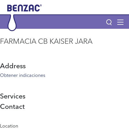
Skip to main content
Tog
navi
Main navigation
FARMACIA CB KAISER JARA
Main navigation
Productos
Address
POR QUÉ BENZAC Y BENZACARE
Obtener indicaciones
¿Qué es el acné?
Services
Contact
Página de inicio
Info menu
Location