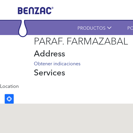
Skip to main content
Main navigation
PRODUCTOS
PO
PARAF. FARMAZABAL
Address
Obtener indicaciones
Services
Location