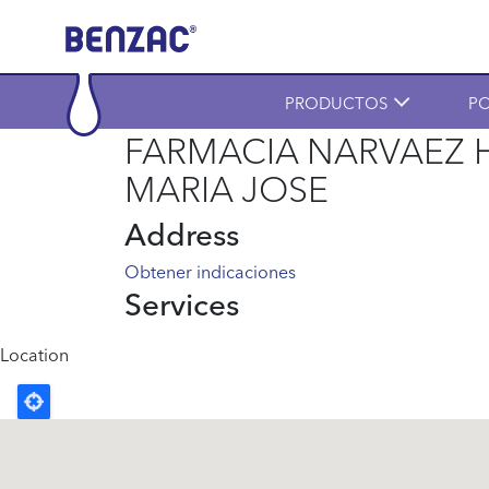
Skip to main content
Main navigation
PRODUCTOS
PO
FARMACIA NARVAEZ H
MARIA JOSE
Address
Obtener indicaciones
Services
Location