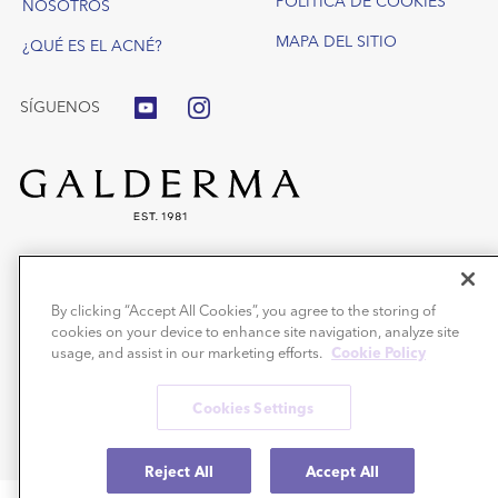
POLÍTICA DE COOKIES
NOSOTROS
MAPA DEL SITIO
¿QUÉ ES EL ACNÉ?
SÍGUENOS
®
Benzac
Gel o Wash gel: Medicamentos no sujetos a prescripción médica
para el tratamiento del acné con peróxido de benzoílo. Aplicar una o dos
By clicking “Accept All Cookies”, you agree to the storing of
veces al día, según tolerancia.
cookies on your device to enhance site navigation, analyze site
Precauciones: Puede decolorar el cabello y tejidos. Leer el prospecto. En
caso de duda o persistencia de los síntomas consultar a un
usage, and assist in our marketing efforts.
Cookie Policy
médico/farmacéutico.
®
Benzacare
son productos cosméticos.
Cookies Settings
®
Benzac
y Benzacare® son unas marcas registradas de Galderma S.A.
Copyright © 2019 Galderma S.A © 2026 Todos los derechos reservados.
Reject All
Accept All