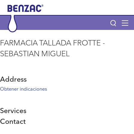
Skip to main content
Tog
navi
Main navigation
FARMACIA TALLADA FROTTE -
Main navigation
SEBASTIAN MIGUEL
Productos
POR QUÉ BENZAC Y BENZACARE
Address
Obtener indicaciones
¿Qué es el acné?
Services
Página de inicio
Contact
Info menu