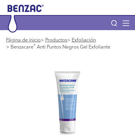
Skip to main content
Tog
navi
Main navigation
Página de inicio
Productos
Exfoliación
®
Benzacare
Anti Puntos Negros Gel Exfoliante
Main navigation
Productos
POR QUÉ BENZAC Y BENZACARE
¿Qué es el acné?
Página de inicio
Info menu